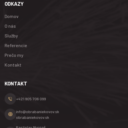
ODKAZY
Domov
O nás
Služby
Referencie
Prečo my
Kontakt
KONTAKT
+421 905 706 099
info@obrabaniekovov.sk
obrabaniekovov.sk
Rastislav Murgaš