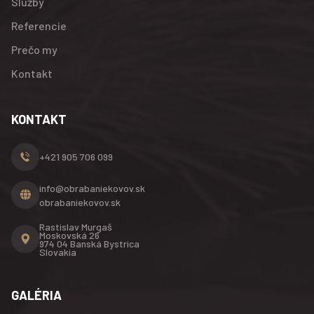
Služby
Referencie
Prečo my
Kontakt
KONTAKT
+421 905 706 099
info@obrabaniekovov.sk
obrabaniekovov.sk
Rastislav Murgaš
Moskovská 26
974 04 Banská Bystrica
Slovakia
GALÉRIA