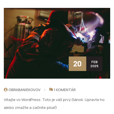
20
FEB
2025
OBRABANIEKOVOV
1 KOMENTÁR
Vitajte vo WordPress. Toto je váš prvý článok. Upravte ho
alebo zmažte a začnite písať!